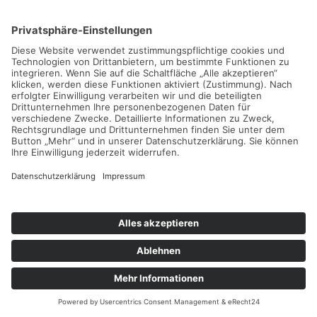
Die Datenübertragung in die USA wird auf die
Standardvertragsklauseln der EU-Kommission gestützt.
Details finden Sie hier:
https://www.facebook.com/legal/EU_data_transfer_addendum
https://de-de.facebook.com/help/566994660333381
und
https://www.facebook.com/policy.php
.
6. PLUGINS UND TOOLS
GOOGLE FONTS (LOKALES
HOSTING)
Diese Seite nutzt zur einheitlichen Darstellung von
Schriftarten so genannte Google Fonts, die von Google
bereitgestellt werden. Die Google Fonts sind lokal installiert.
Eine Verbindung zu Servern von Google findet dabei nicht
statt.