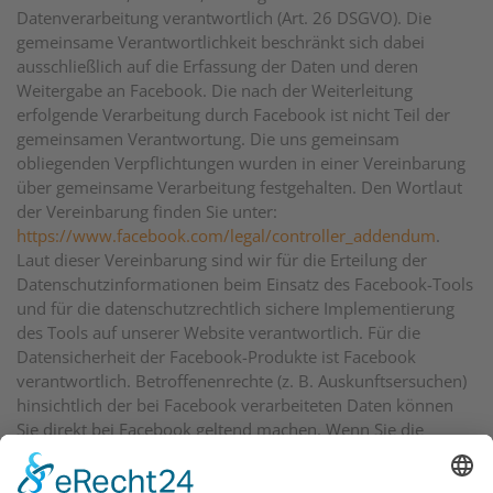
Datenverarbeitung verantwortlich (Art. 26 DSGVO). Die
gemeinsame Verantwortlichkeit beschränkt sich dabei
ausschließlich auf die Erfassung der Daten und deren
Weitergabe an Facebook. Die nach der Weiterleitung
erfolgende Verarbeitung durch Facebook ist nicht Teil der
gemeinsamen Verantwortung. Die uns gemeinsam
obliegenden Verpflichtungen wurden in einer Vereinbarung
über gemeinsame Verarbeitung festgehalten. Den Wortlaut
der Vereinbarung finden Sie unter:
https://www.facebook.com/legal/controller_addendum
.
Laut dieser Vereinbarung sind wir für die Erteilung der
Datenschutzinformationen beim Einsatz des Facebook-Tools
und für die datenschutzrechtlich sichere Implementierung
des Tools auf unserer Website verantwortlich. Für die
Datensicherheit der Facebook-Produkte ist Facebook
verantwortlich. Betroffenenrechte (z. B. Auskunftsersuchen)
hinsichtlich der bei Facebook verarbeiteten Daten können
Sie direkt bei Facebook geltend machen. Wenn Sie die
Betroffenenrechte bei uns geltend machen, sind wir
verpflichtet, diese an Facebook weiterzuleiten.